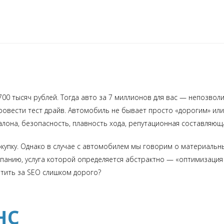
00 тысяч рублей. Тогда авто за 7 миллионов для вас — непозвол
 провести тест драйв. Автомобиль не бывает просто «дорогим» ил
салона, безопасность, плавность хода, репутационная составляющ
купку. Однако в случае с автомобилем мы говорим о материальны
панию, услуга которой определяется абстрактно — «оптимизация с
латить за SEO слишком дорого?
нс