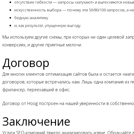
отсутствие гибкости — запросы «затухают» и вытесняются новым
искусственность выбора — почему эти 50/80/100 запросов, а не
бедную аналитику
и, как результат, упущенную выгоду.
Мы используем другие схемы, при которых ни один целевой запр
конверсиях, и другие приятные мелочи.
Договор
Для многих клиентов оптимизация сайтов была и остается «маги
договоров, которые встречались нам. Лишь одна компания из пя
фрилансер, переехавший в офис.
Договор от Hoog построен на нашей уверенности в собственно
Заключение
Услуги SEO-компаний тяжело анализировать извне. Обращайте 