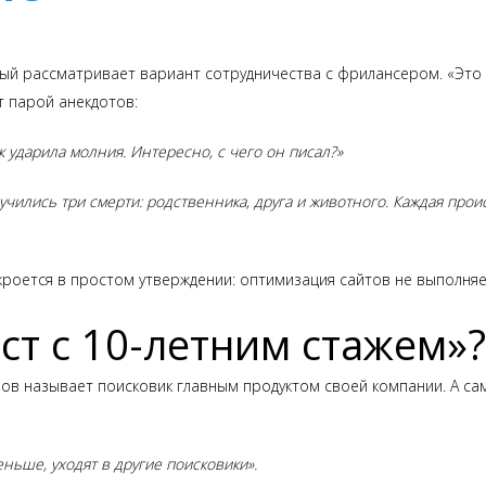
ый рассматривает вариант сотрудничества с фрилансером. «Это д
т парой анекдотов:
ук ударила молния. Интересно, с чего он писал?»
чились три смерти: родственника, друга и животного. Каждая проис
 кроется в простом утверждении: оптимизация сайтов не выполняе
ст с 10-летним стажем»?
ов называет поисковик главным продуктом своей компании. А сам
ньше, уходят в другие поисковики».