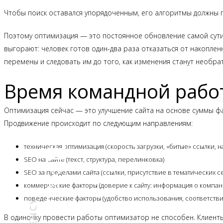
Чтобы поиск оставался упорядоченным, его алгоритмы должны по
Поэтому оптимизация — это постоянное обновление самой сути 
выгорают: человек готов один-два раза отказаться от накоплен
перемены и следовать им до того, как изменения станут необр
Время командной рабо
Оптимизация сейчас — это улучшение сайта на основе суммы фа
Продвижение происходит по следующим направлениям:
КОНТАКТЫ
техническая оптимизация (скорость загрузки, «битые» ссылки, 
SEO на сайте (текст, структура, перелинковка)
SEO за пределами сайта (ссылки, присутствие в тематических 
коммерческие факторы (доверие к сайту: информация о компани
поведенческие факторы (удобство использования, соответстви
В одиночку провести работы оптимизатор не способен. Клиенты