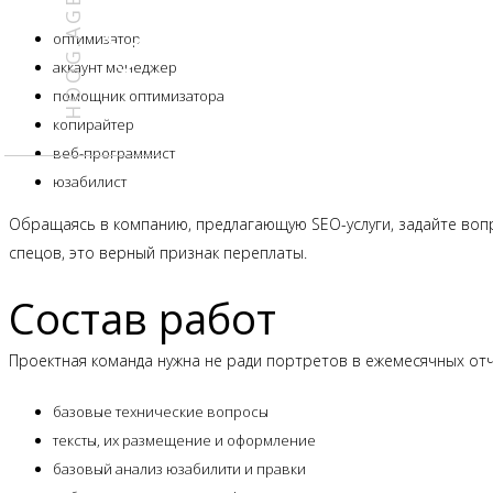
HOOG.AGENCY
оптимизатор
аккаунт менеджер
помощник оптимизатора
06
копирайтер
веб-программист
юзабилист
Обращаясь в компанию, предлагающую SEO-услуги, задайте вопр
спецов, это верный признак переплаты.
Состав работ
Проектная команда нужна не ради портретов в ежемесячных отч
базовые технические вопросы
тексты, их размещение и оформление
базовый анализ юзабилити и правки