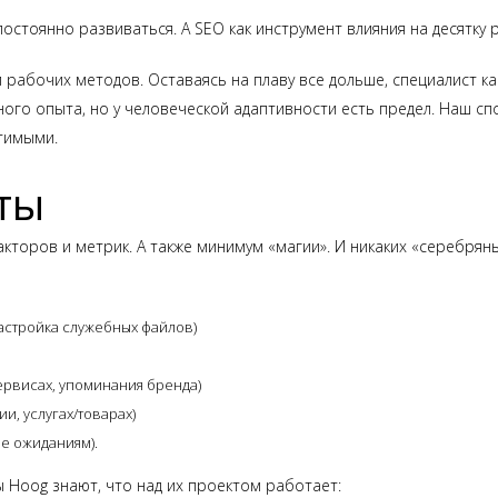
стоянно развиваться. А SEO как инструмент влияния на десятку 
рабочих методов. Оставаясь на плаву все дольше, специалист ка
ного опыта, но у человеческой адаптивности есть предел. Наш сп
атимыми.
ты
кторов и метрик. А также минимум «магии». И никаких «серебря
настройка служебных файлов)
сервисах, упоминания бренда)
и, услугах/товарах)
е ожиданиям).
 Hoog знают, что над их проектом работает: