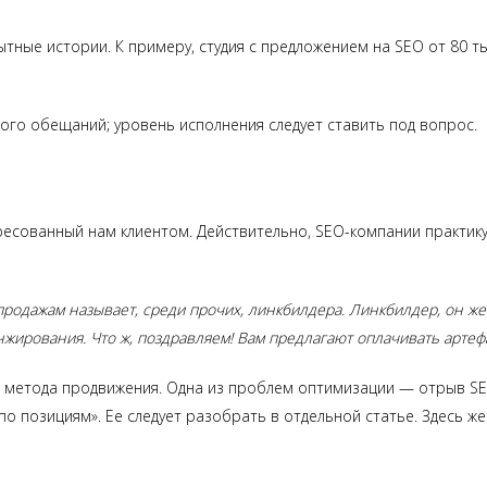
ные истории. К примеру, студия с предложением на SEO от 80 т
ного обещаний; уровень исполнения следует ставить под вопрос.
дресованный нам клиентом. Действительно, SEO-компании практи
продажам называет, среди прочих, линкбилдера. Линкбилдер, он ж
жирования. Что ж, поздравляем! Вам предлагают оплачивать артефа
 метода продвижения. Одна из проблем оптимизации — отрыв SEO
 позициям». Ее следует разобрать в отдельной статье. Здесь ж